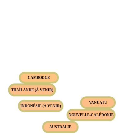
CAMBODGE
THAÏLANDE (À VENIR)
VANUATU
INDONÉSIE (À VENIR)
NOUVELLE-CALÉDONIE
AUSTRALIE