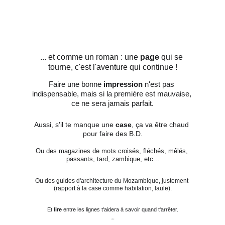
KANAKY-NOUVELLE-CALÉDONIE
DÉCOUVERTES
2018
9 min lesen
... et comme un roman : une 
page 
qui se 
tourne, c'est l'aventure qui continue !
Faire une bonne 
impression 
n'est pas 
indispensable, mais si la première est mauvaise, 
ce ne sera jamais parfait.
Aussi, s'il te manque une 
case
, ça va être chaud 
pour faire des B.D.
Ou des magazines de mots croisés, fléchés, mêlés, 
passants, tard, zambique, etc...
Ou des guides d'architecture du Mozambique, justement 
(rapport à la case comme habitation, laule).
Et 
lire 
entre les lignes t'aidera à savoir quand t'arrêter.
STOP